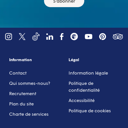
S’abonner
YouTube
Tripadv
LinkedIn
Instagram
X (Twitter)
Facebook
Pinterest
TikTok
Snapsea
Information
Légal
Contact
Information légale
Qui sommes-nous?
Politique de
confidentialité
Recrutement
Accessibilité
Plan du site
Politique de cookies
Charte de services