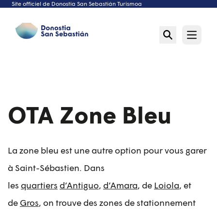
Site officiel de Donostia San Sebastián Turismoa
Aller
au
contenu
Open m
OTA Zone Bleu
La zone bleu est une autre option pour vous garer
à Saint-Sébastien. Dans
les
quartiers
d’Antiguo
,
d’Amara
, de
Loiola
, et
de
Gros
, on trouve des zones de stationnement