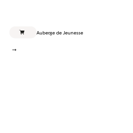
Auberge de Jeunesse
Repose-toi au cœur de la nature
d’Ulia
Après une journée de randonnée avec vue sur
la mer Cantabrique, rien de tel que de
séjourner en pleine nature. Une auberge
accueillante, entourée de verdure et très
proche du centre-ville.