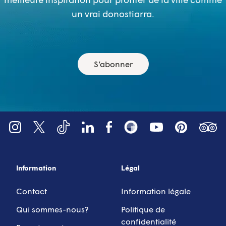
un vrai donostiarra.
S’abonner
YouTube
Tripadv
LinkedIn
Instagram
X (Twitter)
Facebook
Pinterest
TikTok
Snapsea
Information
Légal
Contact
Information légale
Qui sommes-nous?
Politique de
confidentialité