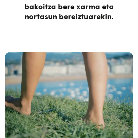
bakoitza bere xarma eta
nortasun bereiztuarekin.