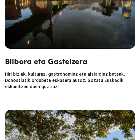
Bilbora eta Gasteizera
Hiri biziak; kulturaz, gastronomiaz eta aisialdiaz beteak,
Donostiatik ordubete eskasera autoz. Gozatu Euskadik
eskaintzen duen guztiaz!