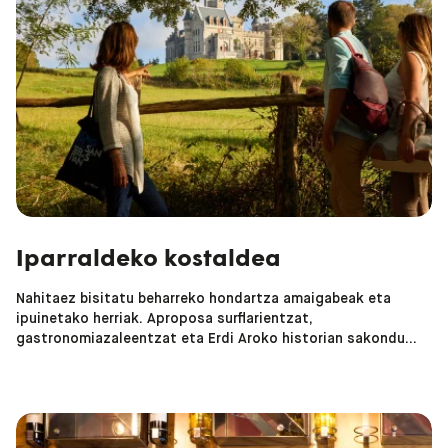
Iparraldeko kostaldea
Nahitaez bisitatu beharreko hondartza amaigabeak eta
ipuinetako herriak. Aproposa surflarientzat,
gastronomiazaleentzat eta Erdi Aroko historian sakondu
nahi dutenentzat.