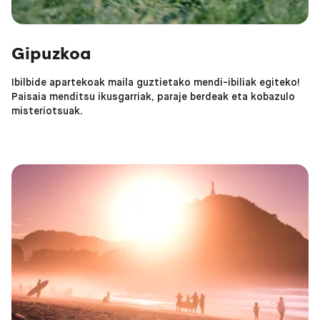
Gipuzkoa
Ibilbide apartekoak maila guztietako mendi-ibiliak egiteko!
Paisaia menditsu ikusgarriak, paraje berdeak eta kobazulo
misteriotsuak.