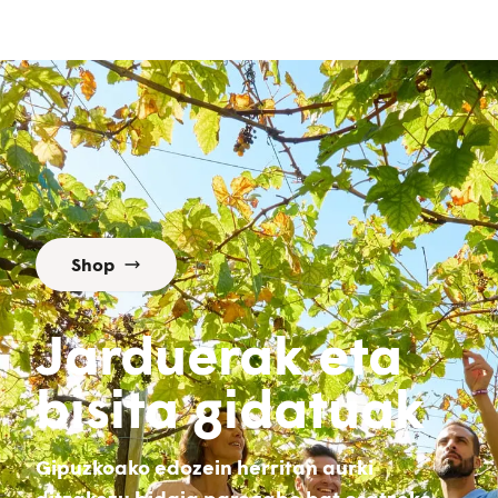
Shop
Jarduerak eta
bisita gidatuak
Gipuzkoako edozein herritan aurki