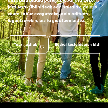
ditzakezu bidaia paregabe bat osatzeko
jarduerak, ibilbideak edo paisaiak, dela
zeure kabuz ezagutzeko, dela adituen
laguntzarekin, bisita gidatuen bidez.
Tour guztiak
Euskal kostaldearen bisita