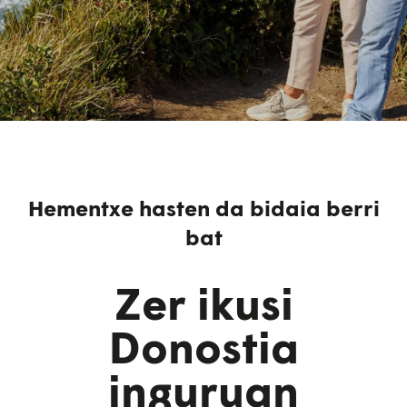
Hementxe hasten da bidaia berri
bat
Zer ikusi
Donostia
inguruan