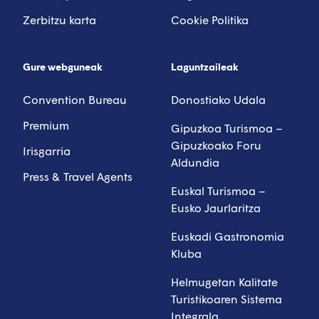
Zerbitzu karta
Cookie Politika
Gure webguneak
Laguntzaileak
Convention Bureau
Donostiako Udala
Premium
Gipuzkoa Turismoa –
Gipuzkoako Foru
Irisgarria
Aldundia
Press & Travel Agents
Euskal Turismoa –
Eusko Jaurlaritza
Euskadi Gastronomia
Kluba
Helmugetan Kalitate
Turistikoaren Sistema
Integrala