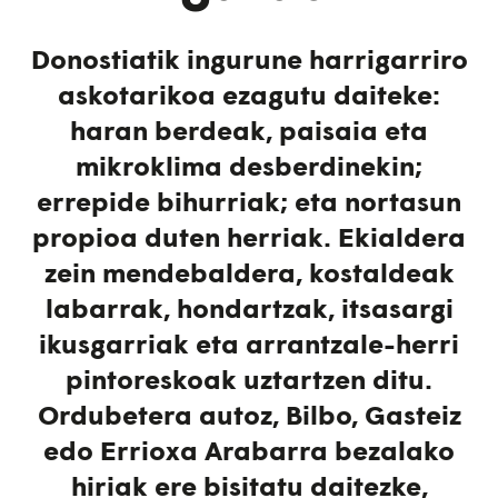
Donostiatik ingurune harrigarriro
askotarikoa ezagutu daiteke:
haran berdeak, paisaia eta
mikroklima desberdinekin;
errepide bihurriak; eta nortasun
propioa duten herriak. Ekialdera
zein mendebaldera, kostaldeak
labarrak, hondartzak, itsasargi
ikusgarriak eta arrantzale-herri
pintoreskoak uztartzen ditu.
Ordubetera autoz, Bilbo, Gasteiz
edo Errioxa Arabarra bezalako
hiriak ere bisitatu daitezke,