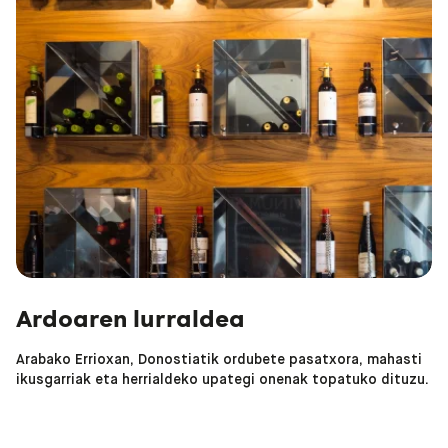
Ardoaren lurraldea
Arabako Errioxan, Donostiatik ordubete pasatxora, mahasti
ikusgarriak eta herrialdeko upategi onenak topatuko dituzu.