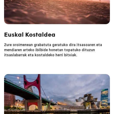
Euskal Kostaldea
Zure oroimenean grabatuta geratuko dira itsasoaren eta
mendiaren arteko ibilbide honetan topatuko dituzun
itsaslabarrak eta kostaldeko herri bitxiak.