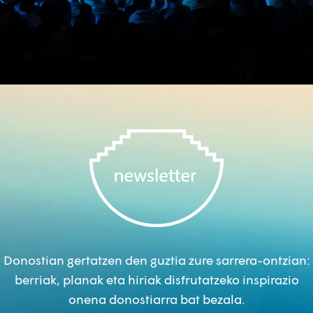
Donostian gertatzen den guztia zure sarrera-ontzian:
berriak, planak eta hiriak disfrutatzeko inspirazio
onena donostiarra bat bezala.