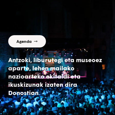
Agenda
Antzoki, liburutegi eta museoez
aparte, lehen mailako
nazioarteko ekitaldi eta
ikuskizunak izaten dira
Donostian