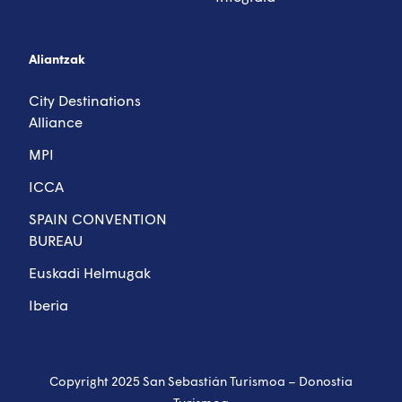
Aliantzak
City Destinations
Alliance
MPI
ICCA
SPAIN CONVENTION
BUREAU
Euskadi Helmugak
Iberia
Copyright 2025 San Sebastián Turismoa – Donostia