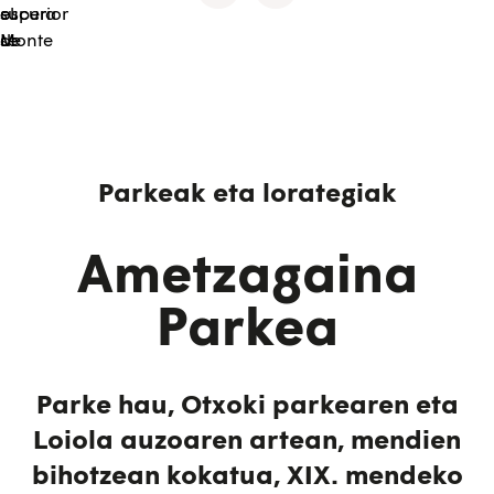
Parkeak eta lorategiak
Ametzagaina
Parkea
Parke hau, Otxoki parkearen eta
Loiola auzoaren artean, mendien
bihotzean kokatua, XIX. mendeko