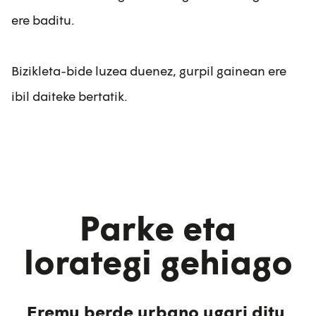
ere baditu.
Bizikleta-bide luzea duenez, gurpil gainean ere
ibil daiteke bertatik.
Parke eta
lorategi gehiago
Eremu berde urbano ugari ditu,