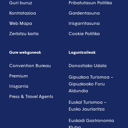
Guri buruz
Pribatutasun Politika
Kontratazioa
Gardentasuna
Web Mapa
Irisgarritasuna
Zerbitzu karta
Cookie Politika
Gure webguneak
Laguntzaileak
Convention Bureau
Donostiako Udala
Premium
Gipuzkoa Turismoa –
Gipuzkoako Foru
Irisgarria
Aldundia
Press & Travel Agents
Euskal Turismoa –
Eusko Jaurlaritza
Euskadi Gastronomia
Kluba