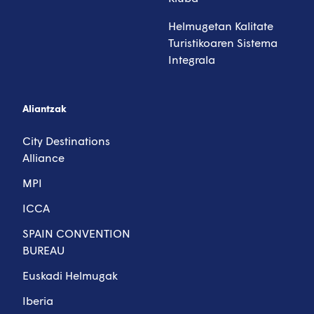
Helmugetan Kalitate
Turistikoaren Sistema
Integrala
Aliantzak
City Destinations
Alliance
MPI
ICCA
SPAIN CONVENTION
BUREAU
Euskadi Helmugak
Iberia