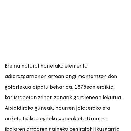
Eremu natural honetako elementu
adierazgarrienen artean ongi mantentzen den
gotorlekua aipatu behar da, 1875ean eraikia,
karlistadetan zehar, zonarik garaienean lekutua.
Aisialdirako guneak, haurren jolaserako eta
ariketa fisikoa egiteko guneak eta Urumea
ibaiaren arroaren gaineko begiratoki ikusgarria