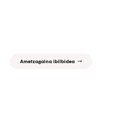
Ametzagaina ibilbidea
Gozatu ibilaldi atsegin batez
380.000 m2-ko azalera duen
Donostiako parke bikain eta
ezezagun honetan