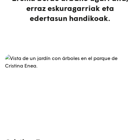
erraz eskuragarriak eta
edertasun handikoak.