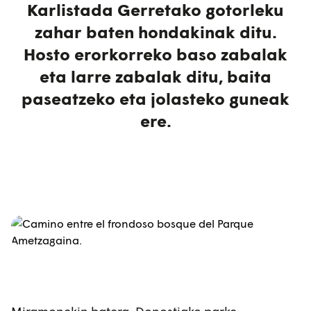
Karlistada Gerretako gotorleku
zahar baten hondakinak ditu.
Hosto erorkorreko baso zabalak
eta larre zabalak ditu, baita
paseatzeko eta jolasteko guneak
ere.