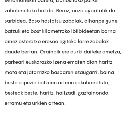
Miramonekin batera, Donostiako parke
zabalenetako bat da. Beraz, auzo ugaritatik du
sarbidea. Baso hostotsu zabalak, oihanpe gune
batzuk eta bost kilometroko ibilbideetan barna
oinez osteratxo erosoa egiteko larre zabalak
daude bertan. Oraindik ere aurki daiteke ametza,
parkeari euskarazko izena ematen dion haritz
mota eta jatorrizko basoaren ezaugarri, baina
beste espezie batzuen artean sakabanatuta,
besteak beste, haritz, haltzadi, gaztainondo,
erramu eta urkien artean.