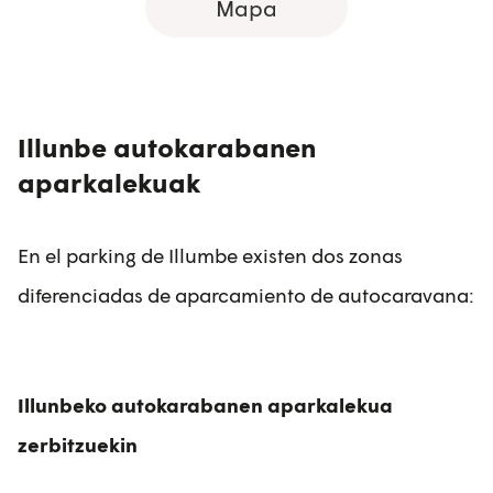
Mapa
Illunbe autokarabanen
aparkalekuak
En el parking de Illumbe existen dos zonas
diferenciadas de aparcamiento de autocaravana:
Illunbeko autokarabanen aparkalekua
zerbitzuekin