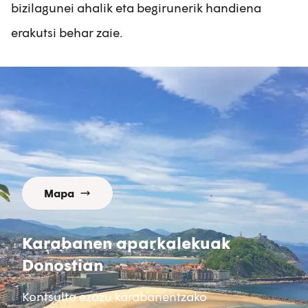
bizilagunei ahalik eta begirunerik handiena
erakutsi behar zaie.
Mapa
Karabanen aparkalekuak
Donostian
Kontsulta ezazu karabanentzako