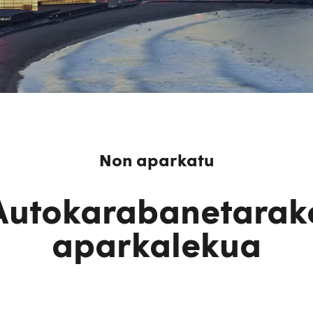
Non aparkatu
Autokarabanetarak
aparkalekua