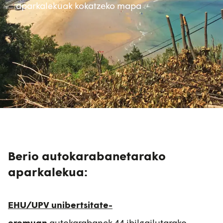
aparkalekuak kokatzeko mapa
Berio autokarabanetarako
aparkalekua:
EHU/UPV unibertsitate-
eremuan
autokarabanek 44 ibilgailutarako