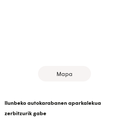
Mapa
llunbeko autokarabanen aparkalekua
zerbitzurik gabe