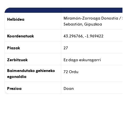
Miramón-Zorroaga Donostia / Sa
Helbidea
Sebastián, Gipuzkoa
Koordenatuak
43.296766, -1.969422
Plazak
27
Zerbitzuak
Ez dago eskuragarri
Baimendutako gehieneko
72 Ordu
egonaldia
Prezioa
Doan