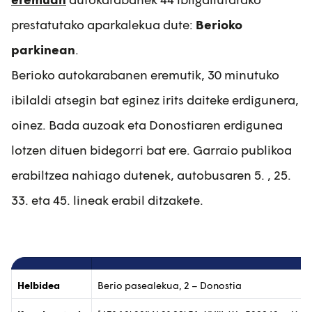
prestatutako aparkalekua dute:
Berioko
parkinean
.
Berioko autokarabanen eremutik, 30 minutuko
ibilaldi atsegin bat eginez irits daiteke erdigunera,
oinez. Bada auzoak eta Donostiaren erdigunea
lotzen dituen bidegorri bat ere. Garraio publikoa
erabiltzea nahiago dutenek, autobusaren 5. , 25.
33. eta 45. lineak erabil ditzakete.
Helbidea
Berio pasealekua, 2 – Donostia