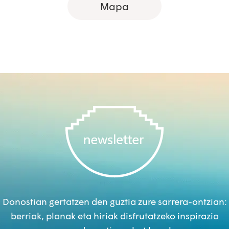
Mapa
Donostian gertatzen den guztia zure sarrera-ontzian:
berriak, planak eta hiriak disfrutatzeko inspirazio