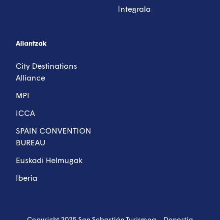
Integrala
Aliantzak
City Destinations
Alliance
MPI
ICCA
SPAIN CONVENTION
BUREAU
Euskadi Helmugak
Iberia
Copyright 2025 San Sebastián Turismoa – Donostia