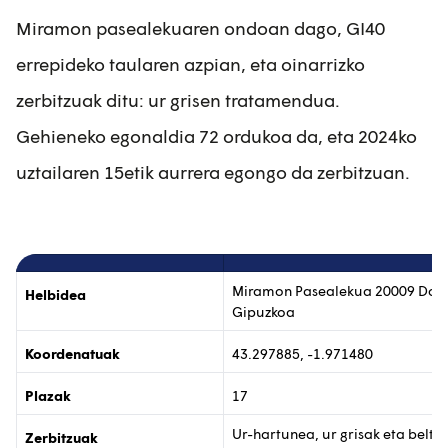
Miramon pasealekuaren ondoan dago, GI40
errepideko taularen azpian, eta oinarrizko
zerbitzuak ditu: ur grisen tratamendua.
Gehieneko egonaldia 72 ordukoa da, eta 2024ko
uztailaren 15etik aurrera egongo da zerbitzuan.
Miramon Pasealekua 20009 Dono
Helbidea
Gipuzkoa
Koordenatuak
43.297885, -1.971480
Plazak
17
Ur-hartunea, ur grisak eta beltz
Zerbitzuak