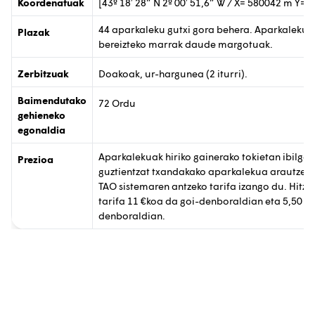
Koordenatuak
[43º 18′ 28” N 2º 00′ 51,6” W / X= 580042 m Y=
44 aparkaleku gutxi gora behera. Aparkalekua
Plazak
bereizteko marrak daude margotuak.
Zerbitzuak
Doakoak, ur-hargunea (2 iturri).
Baimendutako
72 Ordu
gehieneko
egonaldia
Aparkalekuak hiriko gainerako tokietan ibilgai
Prezioa
guztientzat txandakako aparkalekua arautzen
TAO sistemaren antzeko tarifa izango du. Hitza
tarifa 11 €koa da goi-denboraldian eta 5,50 €
denboraldian.