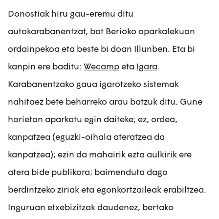
Donostiak hiru gau-eremu ditu
autokarabanentzat, bat Berioko aparkalekuan
ordainpekoa eta beste bi doan Illunben. Eta bi
kanpin ere baditu:
Wecamp
eta
Igara
.
Karabanentzako gaua igarotzeko sistemak
nahitaez bete beharreko arau batzuk ditu. Gune
horietan aparkatu egin daiteke; ez, ordea,
kanpatzea (eguzki-oihala ateratzea da
kanpatzea); ezin da mahairik ezta aulkirik ere
atera bide publikora; baimenduta dago
berdintzeko ziriak eta egonkortzaileak erabiltzea.
Inguruan etxebizitzak daudenez, bertako