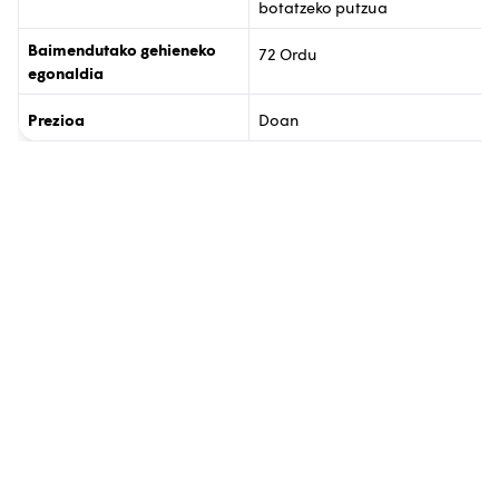
botatzeko putzua
Baimendutako gehieneko
72 Ordu
egonaldia
Prezioa
Doan