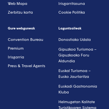
Web Mapa
Irisgarritasuna
Zerbitzu karta
Cookie Politika
Gure webguneak
Laguntzaileak
Convention Bureau
Donostiako Udala
Premium
Gipuzkoa Turismoa –
Gipuzkoako Foru
Irisgarria
Aldundia
Press & Travel Agents
Euskal Turismoa –
Eusko Jaurlaritza
Euskadi Gastronomia
Kluba
Helmugetan Kalitate
Turistikoaren Sistema