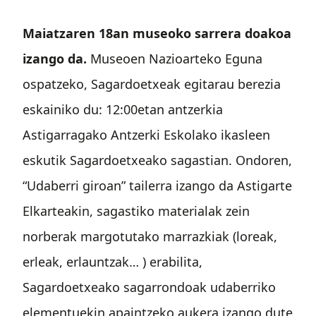
Maiatzaren 18an museoko sarrera doakoa
izango da.
Museoen Nazioarteko Eguna
ospatzeko, Sagardoetxeak egitarau berezia
eskainiko du: 12:00etan antzerkia
Astigarragako Antzerki Eskolako ikasleen
eskutik Sagardoetxeako sagastian. Ondoren,
“Udaberri giroan” tailerra izango da Astigarte
Elkarteakin, sagastiko materialak zein
norberak margotutako marrazkiak (loreak,
erleak, erlauntzak… ) erabilita,
Sagardoetxeako sagarrondoak udaberriko
elementuekin apaintzeko aukera izango dute