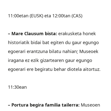
11:00etan (EUSK) eta 12:00tan (CAS)
– Mare Clausum bista:
erakusketa honek
historiatik bidai bat egiten du gaur egungo
egoerari erantzuna bilatu nahian; Museoek
iragana ez ezik gizartearen gaur egungo
egoerari ere begiratu behar diotela aitortuz.
11:30ean
– Portura begira familia tailerra:
Museoen