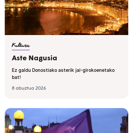
Kultura
Aste Nagusia
Ez galdu Donostiako asterik jai-girokoenetako
bat!
8 abuztua 2026