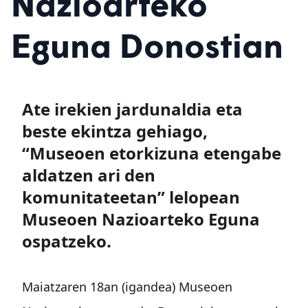
Nazioarteko
Eguna Donostian
Ate irekien jardunaldia eta
beste ekintza gehiago,
“Museoen etorkizuna etengabe
aldatzen ari den
komunitateetan” lelopean
Museoen Nazioarteko Eguna
ospatzeko.
Maiatzaren 18an (igandea) Museoen