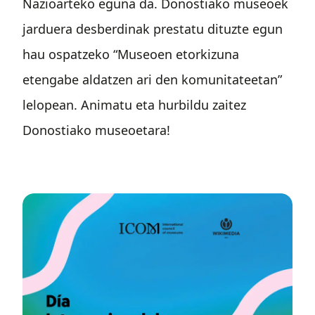
Nazioarteko eguna da. Donostiako museoek
jarduera desberdinak prestatu dituzte egun
hau ospatzeko “Museoen etorkizuna
etengabe aldatzen ari den komunitateetan”
lelopean. Animatu eta hurbildu zaitez
Donostiako museoetara!