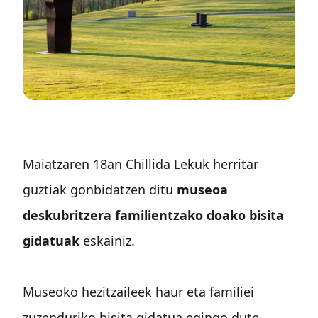
Maiatzaren 18an Chillida Lekuk herritar
guztiak gonbidatzen ditu
museoa
deskubritzera familientzako doako bisita
gidatuak
eskainiz.
Museoko hezitzaileek haur eta familiei
zuzenduriko bisita gidatua egingo dute,