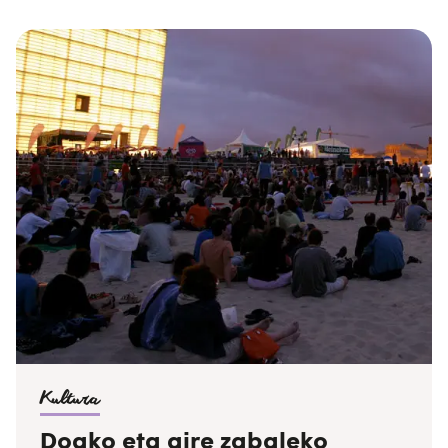
borroka oroitzen du egunak. Aldarrikapenerako,
festarako eta ikusgarritasunarako egun
aproposa, urteko gainontzeko 364 egunak
bezalaxe.
Kultura
Doako eta aire zabaleko