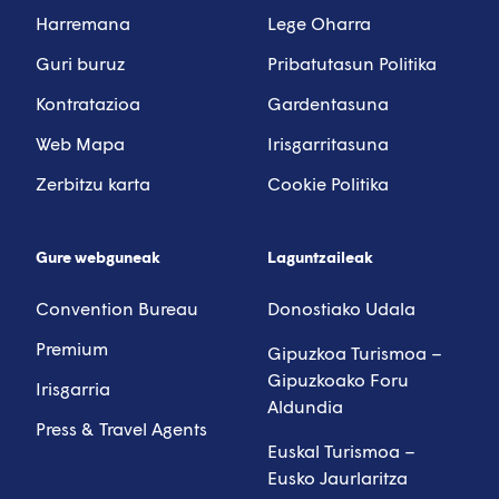
Harremana
Lege Oharra
Guri buruz
Pribatutasun Politika
Kontratazioa
Gardentasuna
Web Mapa
Irisgarritasuna
Zerbitzu karta
Cookie Politika
Gure webguneak
Laguntzaileak
Convention Bureau
Donostiako Udala
Premium
Gipuzkoa Turismoa –
Gipuzkoako Foru
Irisgarria
Aldundia
Press & Travel Agents
Euskal Turismoa –
Eusko Jaurlaritza