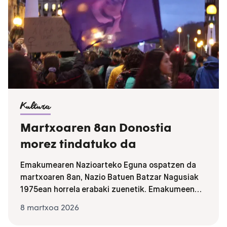
Kultura
Martxoaren 8an Donostia
morez tindatuko da
Emakumearen Nazioarteko Eguna ospatzen da
martxoaren 8an, Nazio Batuen Batzar Nagusiak
1975ean horrela erabaki zuenetik. Emakumeen
eskubideen berdintasunaren alde eta gizartean
8 martxoa 2026
pertsona gisa dugun garapenerako eta
partehartzerako eskubideen alde egiten duen