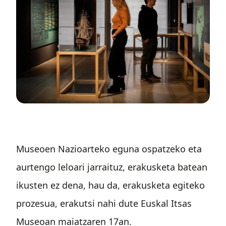
Museoen Nazioarteko eguna ospatzeko eta
aurtengo leloari jarraituz, erakusketa batean
ikusten ez dena, hau da, erakusketa egiteko
prozesua, erakutsi nahi dute Euskal Itsas
Museoan maiatzaren 17an.