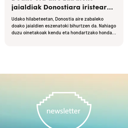
jaialdiak Donostiara iristear
daude… aukeratu zeurea!
Udako hilabeteetan, Donostia aire zabaleko
doako jaialdien eszenatoki bihurtzen da. Nahiago
duzu oinetakoak kendu eta hondartzako hondar
gainean dantzatu?; ala, zuhaitz baten itzalpean
etzanda, musikaz gozatzen duten horietakoa
zara?