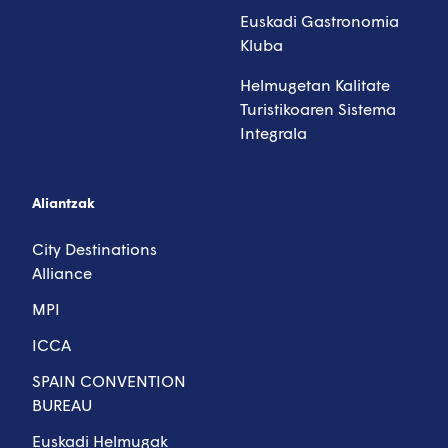
Euskadi Gastronomia
Kluba
Helmugetan Kalitate
Turistikoaren Sistema
Integrala
Aliantzak
City Destinations
Alliance
MPI
ICCA
SPAIN CONVENTION
BUREAU
Euskadi Helmugak