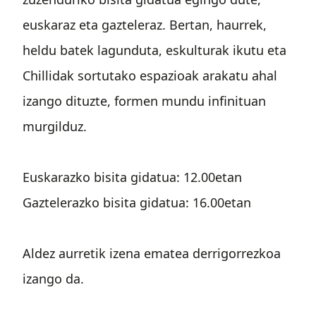
euskaraz eta gazteleraz. Bertan, haurrek,
heldu batek lagunduta, eskulturak ikutu eta
Chillidak sortutako espazioak arakatu ahal
izango dituzte, formen mundu infinituan
murgilduz.
Euskarazko bisita gidatua: 12.00etan
Gaztelerazko bisita gidatua: 16.00etan
Aldez aurretik izena ematea derrigorrezkoa
izango da.