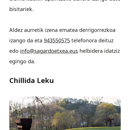
bisitariek.
Aldez aurretik izena ematea derrigorrezkoa
izango da eta
943550575
telefonora deituz
edo
info@sagardoetxea.eus
helbidera idatziz
egingo da.
Chillida Leku