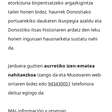
etorkizuna birpentsatzeko argazkigintza
tailer honen bidez, haurrek Donostiako
portuarekiko daukaten ikuspegia azaldu eta
Donostiko itsas-historiaren ardatz den leku
honen inguruan hausnarketa sustatu nahi
da.
Jarduera guztien
aurretiko izen-ematea
nahitaezkoa
izango da eta Museoaren web
orriaren bidez edo
943430051
telefonora
deituz egingo da
Más información y reservas