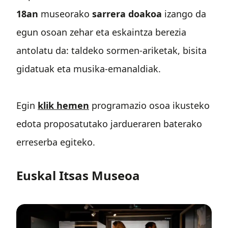
18an
museorako
sarrera doakoa
izango da
egun osoan zehar eta eskaintza berezia
antolatu da: taldeko sormen-ariketak, bisita
gidatuak eta musika-emanaldiak.
Egin
klik hemen
programazio osoa ikusteko
edota proposatutako jardueraren baterako
erreserba egiteko.
Euskal Itsas Museoa