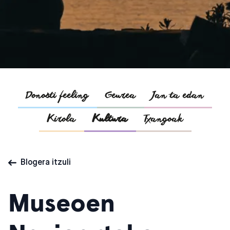
Donosti feeling
Geurea
Jan ta edan
Kirola
Kultura
Txangoak
Blogera itzuli
Museoen